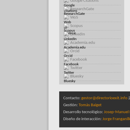
Google Citations
ResearchGate
WoS
Scopus
LinkedIn
Academia.edu
Orcid
Facebook
Twitter
Bluesky
Contacto:
gestor@directorioexit.info
2
Gestión:
Tomàs Baiget
Desarrollo tecnológico:
Josep-Manuel 
Diseño de interacción:
Jorge Franganil