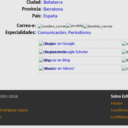
Ciudad:
Bellaterra
Provincia:
Barcelona
País:
España
Correo-e:
Especialidades:
Comunicación
;
Periodismo
Buscar en Google
Buscar en Google Scholar
Buscar en Bing
Buscar en Yahoo!
005-2026
Sobre Exi
Misión
Rodríguez-Gairín
Comité ev
lo
Confidenc