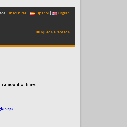
tos |
Inscribirse
|
Español
|
English
Búsqueda avanzada
en amount of time.