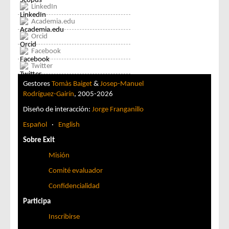
LinkedIn
Academia.edu
Orcid
Facebook
Twitter
Gestores
Tomàs Baiget
&
Josep-Manuel
Rodríguez-Gairín
, 2005-2026
Diseño de interacción:
Jorge Franganillo
Español
·
English
Sobre Exit
Misión
Comité evaluador
Confidencialidad
Participa
Inscribirse