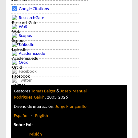
Google Citations
ResearchGate
WoS
Scopus
LinkedIn
Academia.edu
Orcid
Facebook
Twitter
Gestores
Tomàs Baiget
&
Josep-Manuel
Rodríguez-Gairín
, 2005-2026
Diseño de interacción:
Jorge Franganillo
Español
·
English
Sobre Exit
Misión