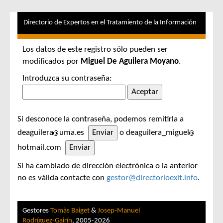
Directorio de Expertos en el Tratamiento de la Información
Los datos de este registro sólo pueden ser
modificados por
Miguel De Aguilera Moyano
.
Introduzca su contraseña:
Si desconoce la contraseña, podemos remitirla a
deaguilera
uma.es
o deaguilera_miguel
hotmail.com
Si ha cambiado de dirección electrónica o la anterior
no es válida contacte con
gestor@directorioexit.info
.
Gestores
Tomàs Baiget
&
Josep-Manuel
Rodríguez-Gairín
, 2005-2026