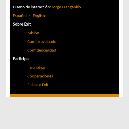
Diseño de interacción:
Jorge Franganillo
Español
·
English
Sobre Exit
Misión
Comité evaluador
Confidencialidad
Participa
Inscribirse
Cooperaciones
Enlaza a Exit