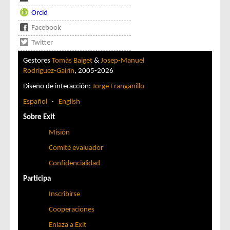
Orcid
Facebook
Twitter
Gestores
Tomàs Baiget
&
Josep-Manuel
Rodríguez-Gairín
, 2005-2026
Diseño de interacción:
Jorge Franganillo
Español
·
English
Sobre Exit
Misión
Comité evaluador
Confidencialidad
Participa
Inscribirse
Cooperaciones
Enlaza a Exit