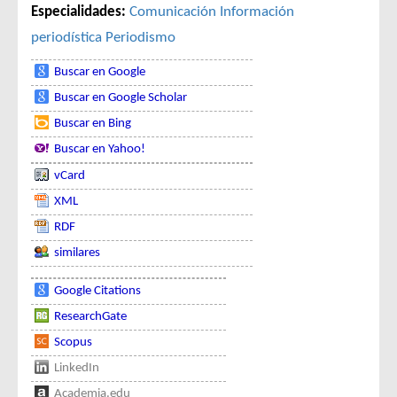
Especialidades:
Comunicación
Información
periodística
Periodismo
Buscar en Google
Buscar en Google Scholar
Buscar en Bing
Buscar en Yahoo!
vCard
XML
RDF
similares
Google Citations
ResearchGate
Scopus
LinkedIn
Academia.edu