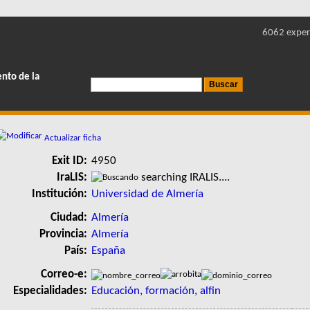
6062 exper
ento de la
Actualizar ficha
Exit ID:
4950
IraLIS:
searching IRALIS....
Institución:
Universidad de Almería
Ciudad:
Almería
Provincia:
Almería
País:
España
Correo-e:
Especialidades:
Educación, formación, alfin