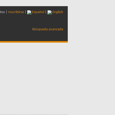
tos |
Inscribirse
|
Español
|
English
Búsqueda avanzada