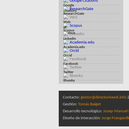
Google Citations
ResearchGate
WoS
Scopus
LinkedIn
Academia.edu
Orcid
Facebook
Twitter
Bluesky
Contacto:
gestor@directorioexit.info
2
Gestión:
Tomàs Baiget
Desarrollo tecnológico:
Josep-Manuel 
Diseño de interacción:
Jorge Franganil