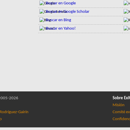
Buscar en Google
Buscar en Google Scholar
Buscar en Bing
Buscar en Yahoo!
005-2026
Sobre Exi
Misión
Rodríguez-Gairín
Comité ev
lo
Confidenc