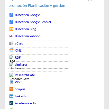
promoción
Planificación y gestión
Buscar en Google
Buscar en Google Scholar
Buscar en Bing
Buscar en Yahoo!
vCard
XML
RDF
similares
ResearchGate
WoS
Scopus
LinkedIn
Academia.edu