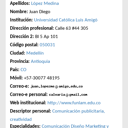
Apellidos:
López Medina
Nombre:
Juan Diego
Institución:
Universidad Católica Luis Amigó
Dirección profesional:
Calle 63 #44 305
Dirección 2:
Bl 5 Ap 101
Código postal:
050031
Ciudad:
Medellín
Provincia:
Antioquia
País:
CO
Móvil:
+57-30077 48195
Correo-e:
Correo-e personal:
Web institucional:
http://www.funlam.edu.co
Descriptor personal:
Comunicación publicitaria,
creatividad
Especialidades:
Comunicación
Diseño
Marketing y