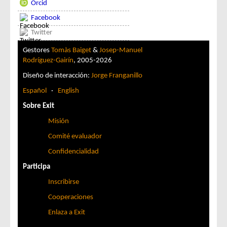
Orcid
Facebook
Twitter
Gestores
Tomàs Baiget
&
Josep-Manuel
Rodríguez-Gairín
, 2005-2026
Diseño de interacción:
Jorge Franganillo
Español
·
English
Sobre Exit
Misión
Comité evaluador
Confidencialidad
Participa
Inscribirse
Cooperaciones
Enlaza a Exit