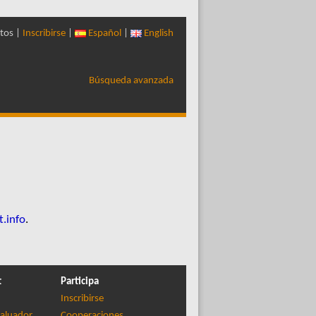
tos |
Inscribirse
|
Español
|
English
Búsqueda avanzada
t.info
.
t
Participa
Inscribirse
aluador
Cooperaciones