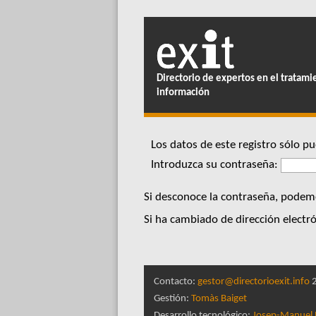
Directorio de expertos en el tratami
información
Los datos de este registro sólo 
Introduzca su contraseña:
Si desconoce la contraseña, podemo
Si ha cambiado de dirección electró
Contacto:
gestor@directorioexit.info
2
Gestión:
Tomàs Baiget
Desarrollo tecnológico:
Josep-Manuel 