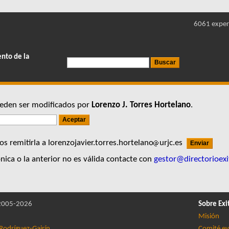
6061 exper
ento de la
pueden ser modificados por
Lorenzo J. Torres Hortelano
.
s remitirla a lorenzojavier.torres.hortelano
urjc.es
nica o la anterior no es válida contacte con
gestor@directorioexi
005-2026
Sobre Exi
Misión
Rodríguez-Gairín
Comité ev