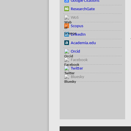
Google Citations
ResearchGate
WoS
Scopus
LinkedIn
Academia.edu
Orcid
Facebook
Twitter
Bluesky