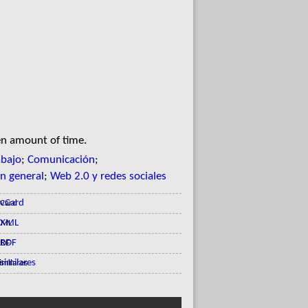
en amount of time.
abajo
;
Comunicación
;
en general
;
Web 2.0 y redes sociales
vCard
XML
RDF
similares