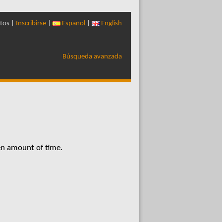
tos |
Inscribirse
|
Español
|
English
Búsqueda avanzada
en amount of time.