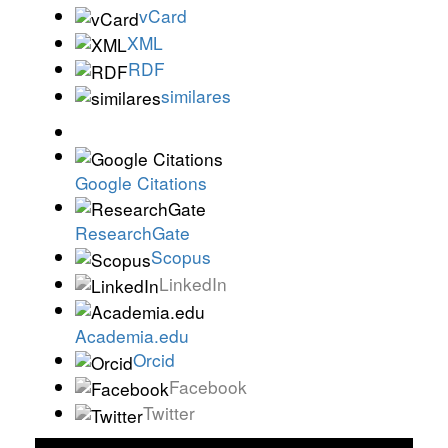
vCard
XML
RDF
similares
Google Citations
ResearchGate
Scopus
LinkedIn
Academia.edu
Orcid
Facebook
Twitter