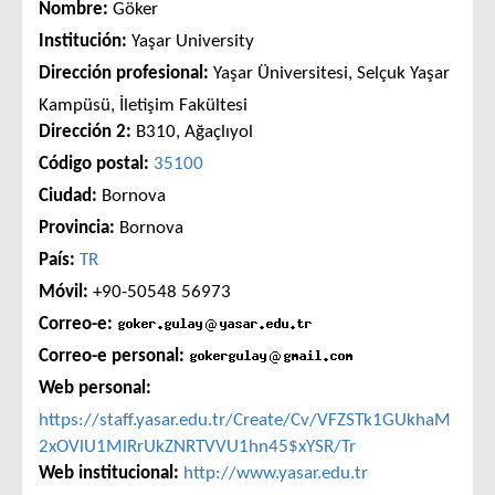
Nombre:
Göker
Institución:
Yaşar University
Dirección profesional:
Yaşar Üniversitesi, Selçuk Yaşar
Kampüsü, İletişim Fakültesi
Dirección 2:
B310, Ağaçlıyol
Código postal:
35100
Ciudad:
Bornova
Provincia:
Bornova
País:
TR
Móvil:
+90-50548 56973
Correo-e:
Correo-e personal:
Web personal:
https://staff.yasar.edu.tr/Create/Cv/VFZSTk1GUkhaM
2xOVlU1MlRrUkZNRTVVU1hn45$xYSR/Tr
Web institucional:
http://www.yasar.edu.tr