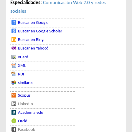
Especialidades:
Comunicación
Web 2.0 y redes
sociales
Buscar en Google
Buscar en Google Scholar
Buscar en Bing
Buscar en Yahoo!
vCard
XML
RDF
similares
Scopus
LinkedIn
Academia.edu
Orcid
Facebook