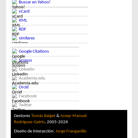
Buscar en Yahoo!
vCard
XML
RDF
similares
Google Citations
Scopus
LinkedIn
Academia.edu
Orcid
Facebook
Twitter
Gestores
Tomàs Baiget
&
Josep-Manuel
Rodríguez-Gairín
, 2005-2026
Diseño de interacción:
Jorge Franganillo