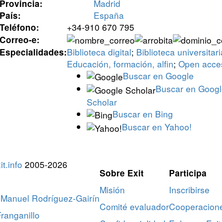
Madrid
Provincia:
España
País:
+34-910 670 795
Teléfono:
Correo-e:
Biblioteca digital
;
Biblioteca universitari
Especialidades:
Educación, formación, alfin
;
Open acce
Buscar en Google
Buscar en Goog
Scholar
Buscar en Bing
Buscar en Yahoo!
t.info
2005-2026
Sobre Exit
Participa
Misión
Inscribirse
Manuel Rodríguez-Gairín
Comité evaluador
Cooperacion
ranganillo