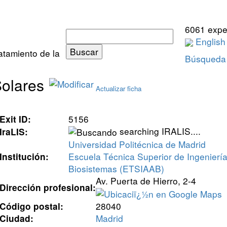
6061 expe
English
ratamiento de la
Búsqueda
Solares
Actualizar ficha
5156
Exit ID:
searching IRALIS....
IraLIS:
Universidad Politécnica de Madrid
Escuela Técnica Superior de Ingenierí
Institución:
Biosistemas (ETSIAAB)
Av. Puerta de Hierro, 2-4
Dirección profesional:
28040
Código postal:
Madrid
Ciudad: