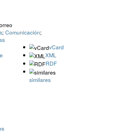
a
;
Comunicación
;
ss
vCard
le
XML
RDF
similares
es