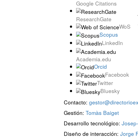
Google Citations
ResearchGate
WoS
Scopus
LinkedIn
Academia.edu
Orcid
Facebook
Twitter
Bluesky
Contacto:
gestor@directorioexi
Gestión:
Tomàs Baiget
Desarrollo tecnológico:
Josep-
Diseño de interacción:
Jorge F