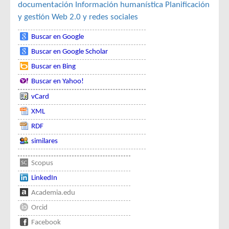
documentación
Información humanística
Planificación
y gestión
Web 2.0 y redes sociales
Buscar en Google
Buscar en Google Scholar
Buscar en Bing
Buscar en Yahoo!
vCard
XML
RDF
similares
Scopus
LinkedIn
Academia.edu
Orcid
Facebook