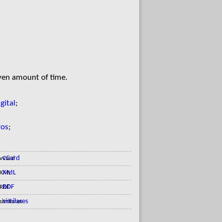
iven amount of time.
gital
;
ros
;
vCard
XML
RDF
similares