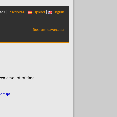
tos |
Inscribirse
|
Español
|
English
Búsqueda avanzada
iven amount of time.