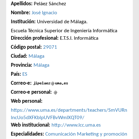
Apellidos:
Peláez Sánchez
Nombre:
José Ignacio
Institución:
Universidad de Málaga.
Escuela Técnica Superior de Ingeniería Informática
Dirección profesional:
E.T.S.I. Informática
Código postal:
29071
Ciudad:
Málaga
Provincia:
Málaga
País:
ES
Correo-e:
Correo-e personal:
Web personal:
https://www.uma.es/departments/teachers/SmVURn
lncUo5dXFKblpUVFBvWmlXQT09/
Web institucional:
http://www.lcc.uma.es
Especialidades:
Comunicación
Marketing y promoción