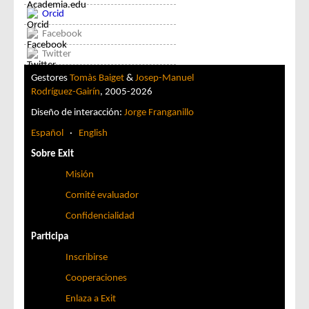
Orcid
Facebook
Twitter
Gestores
Tomàs Baiget
&
Josep-Manuel
Rodríguez-Gairín
, 2005-2026
Diseño de interacción:
Jorge Franganillo
Español
·
English
Sobre Exit
Misión
Comité evaluador
Confidencialidad
Participa
Inscribirse
Cooperaciones
Enlaza a Exit