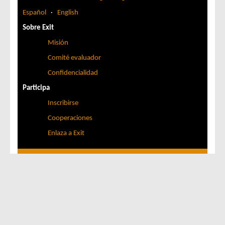
Español
·
English
Sobre Exit
Misión
Comité evaluador
Confidencialidad
Participa
Inscribirse
Cooperaciones
Enlaza a Exit