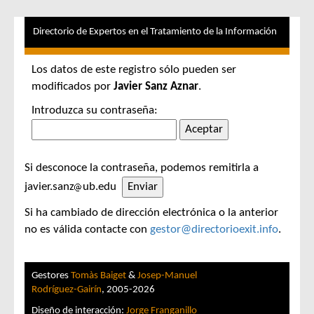
Directorio de Expertos en el Tratamiento de la Información
Los datos de este registro sólo pueden ser
modificados por
Javier Sanz Aznar
.
Introduzca su contraseña:
Si desconoce la contraseña, podemos remitirla a
javier.sanz
ub.edu
Si ha cambiado de dirección electrónica o la anterior
no es válida contacte con
gestor@directorioexit.info
.
Gestores
Tomàs Baiget
&
Josep-Manuel
Rodríguez-Gairín
, 2005-2026
Diseño de interacción:
Jorge Franganillo