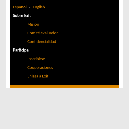
Español
·
English
Sobre Exit
Misión
Comité evaluador
Confidencialidad
Participa
Inscribirse
Cooperaciones
Enlaza a Exit