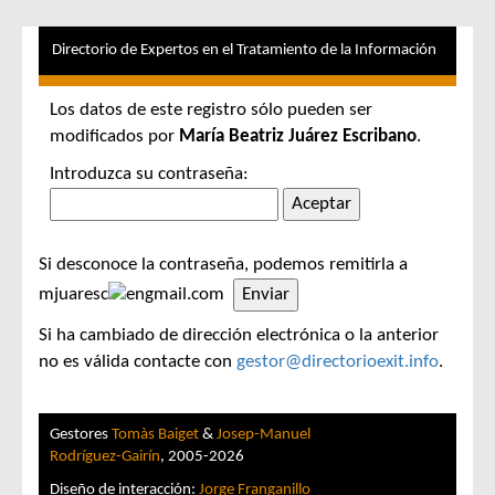
Directorio de Expertos en el Tratamiento de la Información
Los datos de este registro sólo pueden ser
modificados por
María Beatriz Juárez Escribano
.
Introduzca su contraseña:
Si desconoce la contraseña, podemos remitirla a
mjuaresc
gmail.com
Si ha cambiado de dirección electrónica o la anterior
no es válida contacte con
gestor@directorioexit.info
.
Gestores
Tomàs Baiget
&
Josep-Manuel
Rodríguez-Gairín
, 2005-2026
Diseño de interacción:
Jorge Franganillo