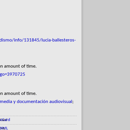
ismo/info/131845/lucia-ballesteros-
en amount of time.
odigo=3970725
en amount of time.
media y documentación audiovisual
;
vCard
XML