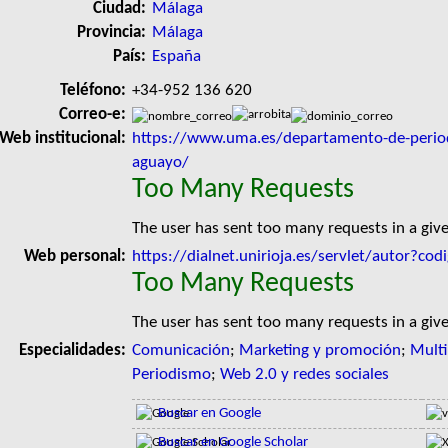
Ciudad:
Málaga
Provincia:
Málaga
País:
España
Teléfono:
+34-952 136 620
Correo-e:
Web institucional:
https://www.uma.es/departamento-de-period
aguayo/
Too Many Requests
The user has sent too many requests in a giv
Web personal:
https://dialnet.unirioja.es/servlet/autor?c
Too Many Requests
The user has sent too many requests in a giv
Especialidades:
Comunicación
;
Marketing y promoción
;
Multi
Periodismo
;
Web 2.0 y redes sociales
Buscar en Google
Buscar en Google Scholar