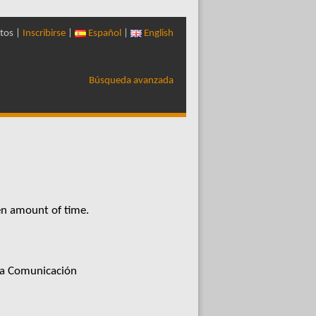
tos |
Inscribirse
|
Español
|
English
Búsqueda avanzada
en amount of time.
 la Comunicación