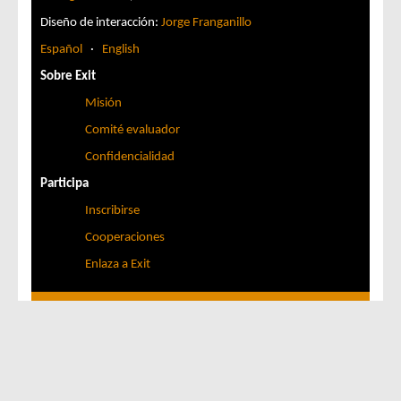
Diseño de interacción:
Jorge Franganillo
Español
·
English
Sobre Exit
Misión
Comité evaluador
Confidencialidad
Participa
Inscribirse
Cooperaciones
Enlaza a Exit