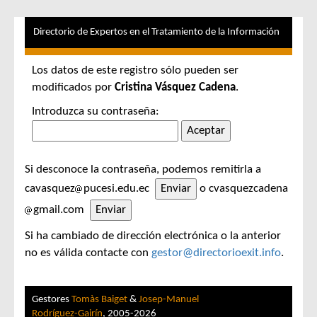
Directorio de Expertos en el Tratamiento de la Información
Los datos de este registro sólo pueden ser
modificados por
Cristina Vásquez Cadena
.
Introduzca su contraseña:
Si desconoce la contraseña, podemos remitirla a
cavasquez
pucesi.edu.ec
o cvasquezcadena
gmail.com
Si ha cambiado de dirección electrónica o la anterior
no es válida contacte con
gestor@directorioexit.info
.
Gestores
Tomàs Baiget
&
Josep-Manuel
Rodríguez-Gairín
, 2005-2026