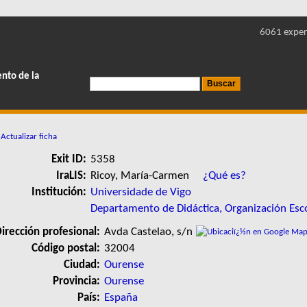
6061 exper
ento de la
Actualizar ficha
Exit ID:
5358
IraLIS:
Ricoy, María-Carmen
¿Qué es?
Institución:
Universidade de Vigo
Departamento de Didáctica, Organización Esc
irección profesional:
Avda Castelao, s/n
Código postal:
32004
Ciudad:
Ourense
Provincia:
Ourense
País:
España