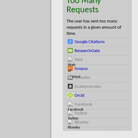
Too Many
Requests
The user has sent too many
requests in a given amount of
time.
Google Citations
ResearchGate
WoS
Scopus
LinkedIn
Academia.edu
Orcid
Facebook
Twitter
Bluesky