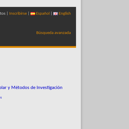
tos |
Inscribirse
|
Español
|
English
Búsqueda avanzada
olar y Métodos de Investigación