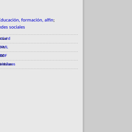
Educación, formación, alfin
;
edes sociales
vCard
XML
RDF
similares