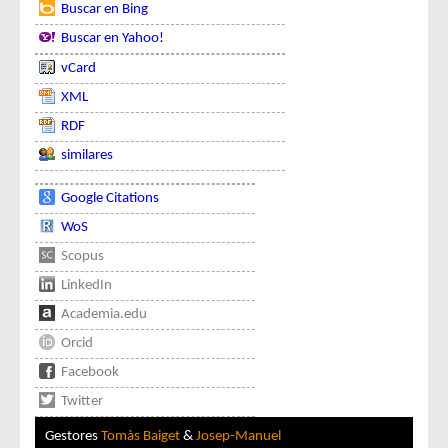
Buscar en Bing
Buscar en Yahoo!
vCard
XML
RDF
similares
Google Citations
WoS
Scopus
LinkedIn
Academia.edu
Orcid
Facebook
Twitter
Gestores
Tomàs Baiget
&
Josep-Manuel