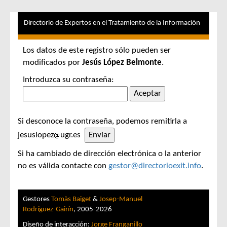
Directorio de Expertos en el Tratamiento de la Información
Los datos de este registro sólo pueden ser
modificados por
Jesús López Belmonte
.
Introduzca su contraseña:
Si desconoce la contraseña, podemos remitirla a
jesuslopez
ugr.es
Si ha cambiado de dirección electrónica o la anterior
no es válida contacte con
gestor@directorioexit.info
.
Gestores
Tomàs Baiget
&
Josep-Manuel
Rodríguez-Gairín
, 2005-2026
Diseño de interacción:
Jorge Franganillo