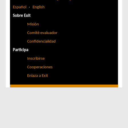
Español
·
English
Sobre Exit
Misión
Comité evaluador
Confidencialidad
Participa
Inscribirse
Cooperaciones
Enlaza a Exit