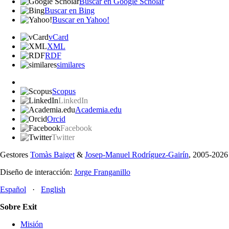
Buscar en Google Scholar
Buscar en Bing
Buscar en Yahoo!
vCard
XML
RDF
similares
Scopus
LinkedIn
Academia.edu
Orcid
Facebook
Twitter
Gestores
Tomàs Baiget
&
Josep-Manuel Rodríguez-Gairín
, 2005-2026
Diseño de interacción:
Jorge Franganillo
Español
·
English
Sobre Exit
Misión