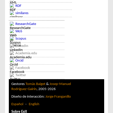
RDF
similares
ResearchGate
WoS
Scopus
LinkedIn
Academia.edu
Orcid
Facebook
Twitter
Gestores
Tomàs Baiget
&
Josep-Manuel
Rodríguez-Gairín
, 2005-2026
Diseño de interacción:
Jorge Franganillo
Español
·
English
Sobre Exit