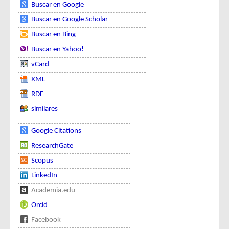
Buscar en Google
Buscar en Google Scholar
Buscar en Bing
Buscar en Yahoo!
vCard
XML
RDF
similares
Google Citations
ResearchGate
Scopus
LinkedIn
Academia.edu
Orcid
Facebook