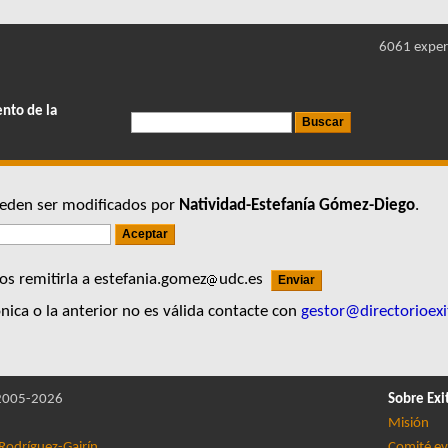
6061 exper
ento de la
pueden ser modificados por
Natividad-Estefanía Gómez-Diego
.
s remitirla a estefania.gomez
udc.es
nica o la anterior no es válida contacte con
gestor@directorioexi
005-2026
Sobre Exi
Misión
Rodríguez-Gairín
Comité ev