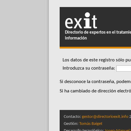
Directorio de expertos en el tratami
información
Los datos de este registro sólo 
Introduzca su contraseña:
Si desconoce la contraseña, podemo
Si ha cambiado de dirección electró
Contacto:
gestor@directorioexit.info
2
Gestión:
Tomàs Baiget
Desarrollo tecnológico:
Josep-Manuel 