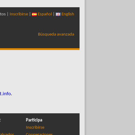
tos |
Inscribirse
|
Español
|
English
Búsqueda avanzada
t.info
.
t
Participa
Inscribirse
aluador
Cooperaciones