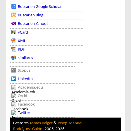
Buscar en Google Scholar
Buscar en Bing
Buscar en Yahoo!
vCard
XML
RDF
similares
Scopus
LinkedIn
Academia.edu
Orcid
Facebook
Twitter
Gestores
Tomàs Baiget
&
Josep-Manuel
Rodríguez-Gairín
, 2005-2026