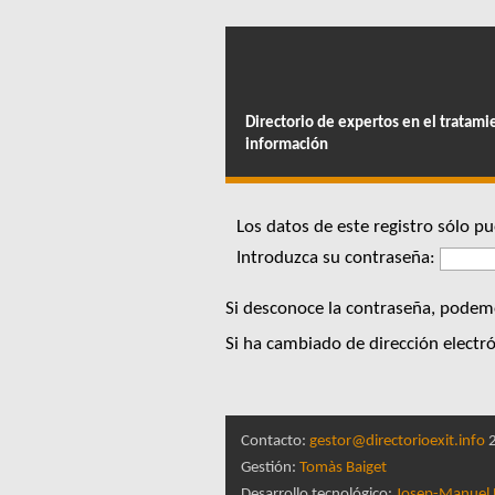
Directorio de expertos en el tratami
información
Los datos de este registro sólo 
Introduzca su contraseña:
Si desconoce la contraseña, podemo
Si ha cambiado de dirección electró
Contacto:
gestor@directorioexit.info
2
Gestión:
Tomàs Baiget
Desarrollo tecnológico:
Josep-Manuel 