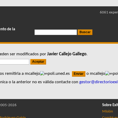
6061 exper
ento de la
pueden ser modificados por
Javier Callejo Gallego
.
s remitirla a mcallejo
poli.uned.es
o mcallejo
po
nica o la anterior no es válida contacte con
gestor@directorioexi
005-2026
Sobre Exi
Misión
Rodríguez-Gairín
Comité ev