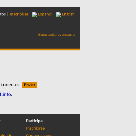
tos |
Inscribirse
|
Español
|
English
Búsqueda avanzada
li.uned.es
t.info
.
t
Participa
Inscribirse
aluador
Cooperaciones