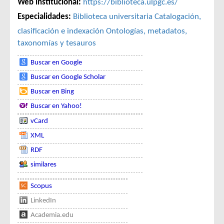
Web institucional:
https://biblioteca.ulpgc.es/
Especialidades:
Biblioteca universitaria
Catalogación,
clasificación e indexación
Ontologías, metadatos,
taxonomías y tesauros
Buscar en Google
Buscar en Google Scholar
Buscar en Bing
Buscar en Yahoo!
vCard
XML
RDF
similares
Scopus
LinkedIn
Academia.edu