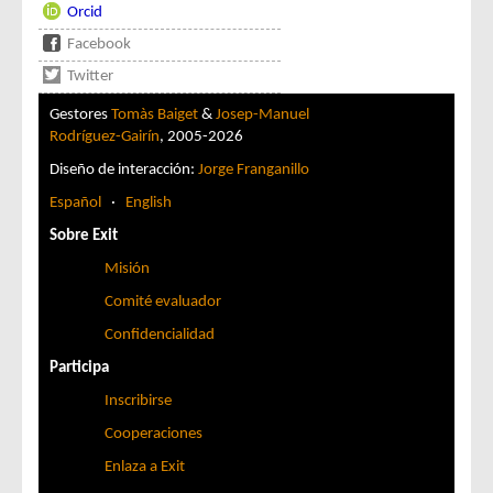
Orcid
Facebook
Twitter
Gestores
Tomàs Baiget
&
Josep-Manuel
Rodríguez-Gairín
, 2005-2026
Diseño de interacción:
Jorge Franganillo
Español
·
English
Sobre Exit
Misión
Comité evaluador
Confidencialidad
Participa
Inscribirse
Cooperaciones
Enlaza a Exit