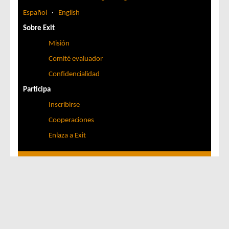
Español
·
English
Sobre Exit
Misión
Comité evaluador
Confidencialidad
Participa
Inscribirse
Cooperaciones
Enlaza a Exit