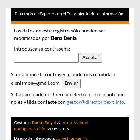
Directorio de Expertos en el Tratamiento de la Información
Los datos de este registro sólo pueden ser
modificados por
Elena Denia
.
Introduzca su contraseña:
Si desconoce la contraseña, podemos remitirla a
elenismou
gmail.com
Si ha cambiado de dirección electrónica o la anterior
no es válida contacte con
gestor@directorioexit.info
.
Gestores
Tomàs Baiget
&
Josep-Manuel
Rodríguez-Gairín
, 2005-2026
Diseño de interacción:
Jorge Franganillo