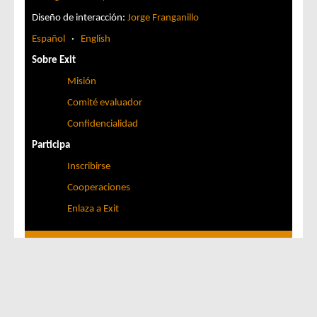
Diseño de interacción:
Jorge Franganillo
Español
·
English
Sobre Exit
Misión
Comité evaluador
Confidencialidad
Participa
Inscribirse
Cooperaciones
Enlaza a Exit