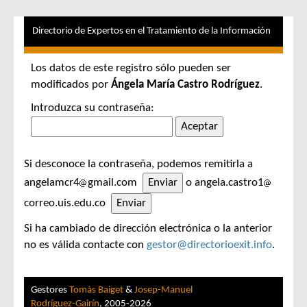
Directorio de Expertos en el Tratamiento de la Información
Los datos de este registro sólo pueden ser
modificados por
Ángela María Castro Rodríguez
.
Introduzca su contraseña:
Si desconoce la contraseña, podemos remitirla a
angelamcr4
gmail.com
o angela.castro1
correo.uis.edu.co
Si ha cambiado de dirección electrónica o la anterior
no es válida contacte con
gestor@directorioexit.info
.
Gestores
Tomàs Baiget
&
Josep-Manuel
Rodríguez-Gairín
, 2005-2026