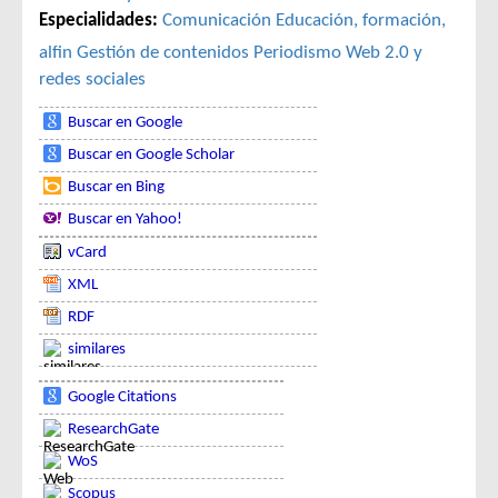
Especialidades:
Comunicación
Educación, formación,
alfin
Gestión de contenidos
Periodismo
Web 2.0 y
redes sociales
Buscar en Google
Buscar en Google Scholar
Buscar en Bing
Buscar en Yahoo!
vCard
XML
RDF
similares
Google Citations
ResearchGate
WoS
Scopus