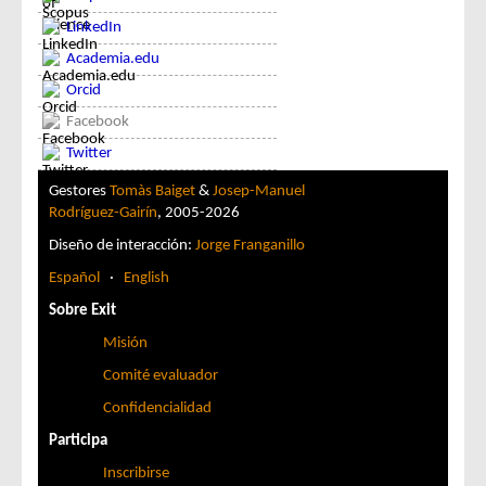
LinkedIn
Academia.edu
Orcid
Facebook
Twitter
Gestores
Tomàs Baiget
&
Josep-Manuel
Rodríguez-Gairín
, 2005-2026
Diseño de interacción:
Jorge Franganillo
Español
·
English
Sobre Exit
Misión
Comité evaluador
Confidencialidad
Participa
Inscribirse