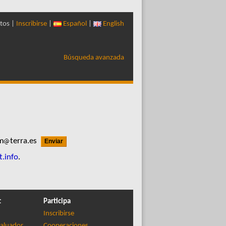
tos |
Inscribirse
|
Español
|
English
Búsqueda avanzada
m
terra.es
t.info
.
t
Participa
Inscribirse
aluador
Cooperaciones