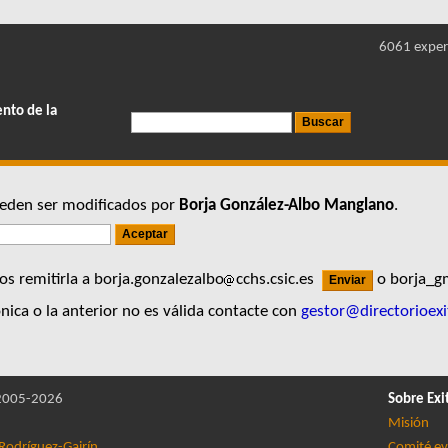
6061 exper
ento de la
pueden ser modificados por
Borja González-Albo Manglano
.
s remitirla a borja.gonzalezalbo
cchs.csic.es
o borja_g
nica o la anterior no es válida contacte con
gestor@directorioexi
005-2026
Sobre Exi
Misión
Rodríguez-Gairín
Comité ev