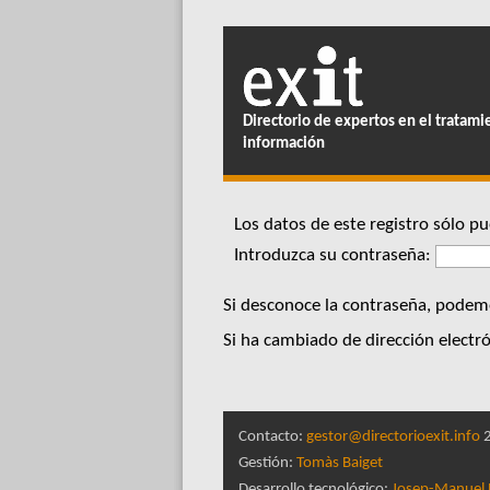
Directorio de expertos en el tratami
información
Los datos de este registro sólo 
Introduzca su contraseña:
Si desconoce la contraseña, podemo
Si ha cambiado de dirección electró
Contacto:
gestor@directorioexit.info
2
Gestión:
Tomàs Baiget
Desarrollo tecnológico:
Josep-Manuel 