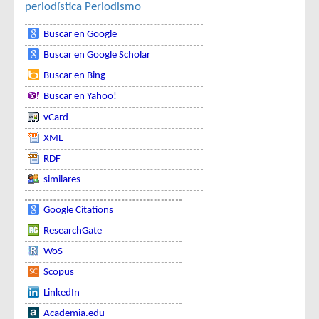
periodística
Periodismo
Buscar en Google
Buscar en Google Scholar
Buscar en Bing
Buscar en Yahoo!
vCard
XML
RDF
similares
Google Citations
ResearchGate
WoS
Scopus
LinkedIn
Academia.edu