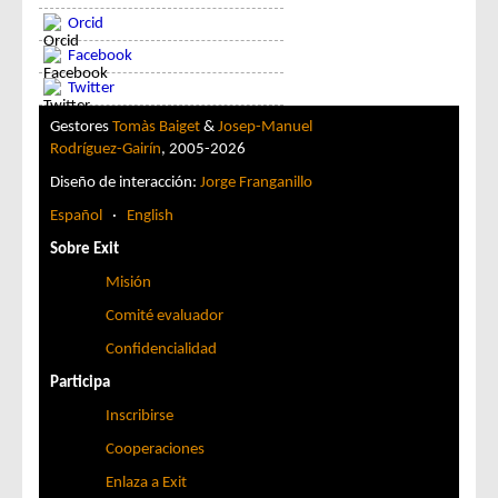
Orcid
Facebook
Twitter
Gestores
Tomàs Baiget
&
Josep-Manuel
Rodríguez-Gairín
, 2005-2026
Diseño de interacción:
Jorge Franganillo
Español
·
English
Sobre Exit
Misión
Comité evaluador
Confidencialidad
Participa
Inscribirse
Cooperaciones
Enlaza a Exit