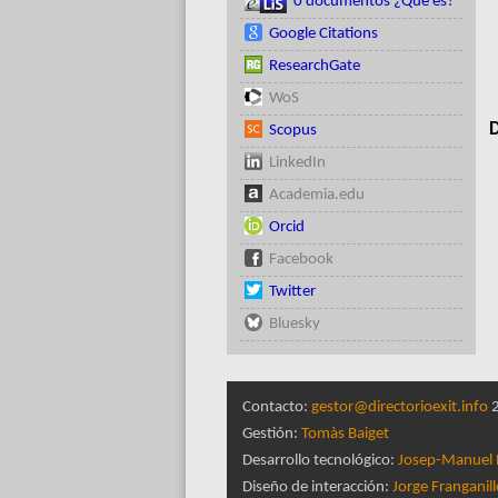
0 documentos ¿Qué es?
Google Citations
ResearchGate
WoS
D
Scopus
LinkedIn
Academia.edu
Orcid
Facebook
Twitter
Bluesky
Contacto:
gestor@directorioexit.info
2
Gestión:
Tomàs Baiget
Desarrollo tecnológico:
Josep-Manuel 
Diseño de interacción:
Jorge Franganil