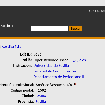
6061 exper
ento de la
Actualizar ficha
Exit ID:
5681
IraLIS:
López-Redondo, Isaac
¿Qué es?
Institución:
Universidad de Sevilla
Facultad de Comunicación
Departamento de Periodismo II
irección profesional:
Américo Vespucio, s/n
Código postal:
41092
Ciudad:
Sevilla
Provincia:
Sevilla