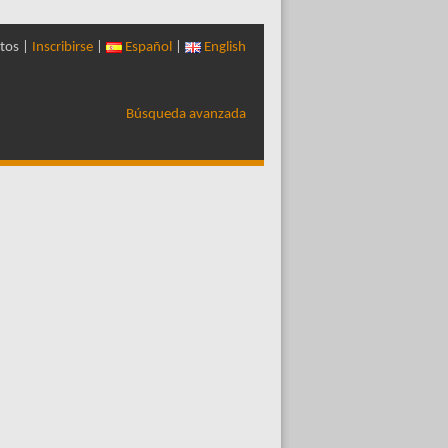
tos |
Inscribirse
|
Español
|
English
Búsqueda avanzada