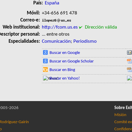
País:
España
Móvil:
+34-656 691 478
Correo-e:
Web institucional:
http://fcom.us.es
Dirección válida
escriptor personal:
... entre otros
Especialidades:
Comunicación
;
Periodismo
Buscar en Google
Buscar en Google Scholar
Buscar en Bing
Buscar en Yahoo!
005-2026
Sobre Exi
Misión
Rodríguez-Gairín
Comité ev
lo
Confidenc