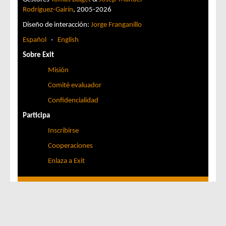
Rodríguez-Gairín
, 2005-2026
Diseño de interacción:
Jorge Franganillo
Español
·
English
Sobre Exit
Misión
Comité evaluador
Confidencialidad
Participa
Inscribirse
Cooperaciones
Enlaza a Exit