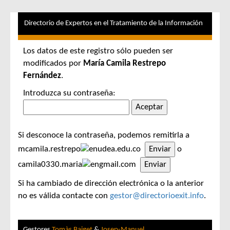
Directorio de Expertos en el Tratamiento de la Información
Los datos de este registro sólo pueden ser
modificados por
María Camila Restrepo
Fernández
.
Introduzca su contraseña:
Si desconoce la contraseña, podemos remitirla a
mcamila.restrepo
udea.edu.co
o
camila0330.maria
gmail.com
Si ha cambiado de dirección electrónica o la anterior
no es válida contacte con
gestor@directorioexit.info
.
Gestores
Tomàs Baiget
&
Josep-Manuel