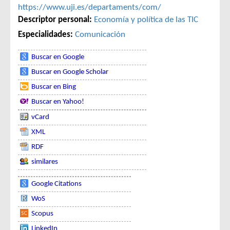
https://www.uji.es/departaments/com/
Descriptor personal:
Economía y política de las TIC
Especialidades:
Comunicación
Buscar en Google
Buscar en Google Scholar
Buscar en Bing
Buscar en Yahoo!
vCard
XML
RDF
similares
Google Citations
WoS
Scopus
LinkedIn