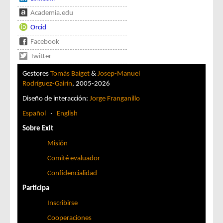
Academia.edu
Orcid
Facebook
Twitter
Gestores
Tomàs Baiget
&
Josep-Manuel
Rodríguez-Gairín
, 2005-2026
Diseño de interacción:
Jorge Franganillo
Español
·
English
Sobre Exit
Misión
Comité evaluador
Confidencialidad
Participa
Inscribirse
Cooperaciones