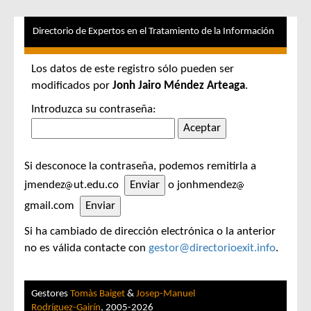
Directorio de Expertos en el Tratamiento de la Información
Los datos de este registro sólo pueden ser
modificados por
Jonh Jairo Méndez Arteaga
.
Introduzca su contraseña:
Si desconoce la contraseña, podemos remitirla a
jmendez
ut.edu.co
o jonhmendez
gmail.com
Si ha cambiado de dirección electrónica o la anterior
no es válida contacte con
gestor@directorioexit.info
.
Gestores
Tomàs Baiget
&
Josep-Manuel
Rodríguez-Gairín
, 2005-2026