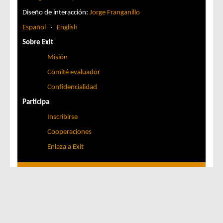
Diseño de interacción:
Jorge Franganillo
Español
·
English
Sobre Exit
Misión
Comité evaluador
Confidencialidad
Participa
Inscribirse
Cooperaciones
Enlaza a Exit