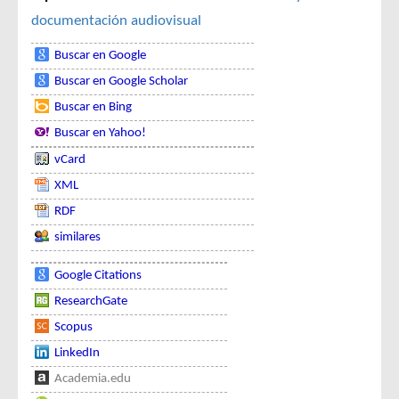
documentación audiovisual
Buscar en Google
Buscar en Google Scholar
Buscar en Bing
Buscar en Yahoo!
vCard
XML
RDF
similares
Google Citations
ResearchGate
Scopus
LinkedIn
Academia.edu