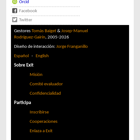
Orcid
Facebook
Twitter
Gestores
Tomàs Baiget
&
Josep-Manuel
Rodríguez-Gairín
, 2005-2026
Diseño de interacción:
Jorge Franganillo
Español
·
English
Sobre Exit
Misión
Comité evaluador
Confidencialidad
Participa
Inscribirse
Cooperaciones
Enlaza a Exit