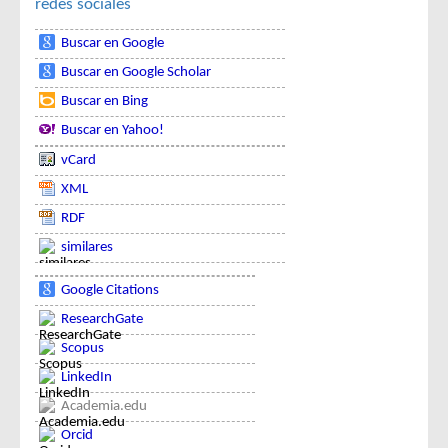
redes sociales
Buscar en Google
Buscar en Google Scholar
Buscar en Bing
Buscar en Yahoo!
vCard
XML
RDF
similares
Google Citations
ResearchGate
Scopus
LinkedIn
Academia.edu
Orcid