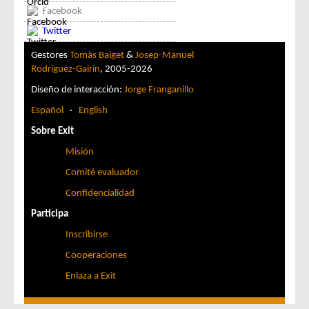
Facebook
Twitter
Gestores
Tomàs Baiget
&
Josep-Manuel
Rodríguez-Gairín
, 2005-2026
Diseño de interacción:
Jorge Franganillo
Español
·
English
Sobre Exit
Misión
Comité evaluador
Confidencialidad
Participa
Inscribirse
Cooperaciones
Enlaza a Exit