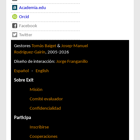
Academia.edu
Orcid
Facebook
Twitter
Gestores
Tomàs Baiget
&
Josep-Manuel
Rodríguez-Gairín
, 2005-2026
Diseño de interacción:
Jorge Franganillo
Español
·
English
Sobre Exit
Misión
Comité evaluador
Confidencialidad
Participa
Inscribirse
Cooperaciones