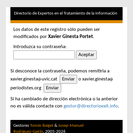
Directorio de Expertos en el Tratamiento de la Información
Los datos de este registro sólo pueden ser
modificados por
Xavier Ginesta Portet
.
Introduzca su contraseña:
Si desconoce la contraseña, podemos remitirla a
xavier.ginesta
uvic.cat
o xavier.ginesta
periodistes.org
Si ha cambiado de dirección electrónica o la anterior
no es válida contacte con
gestor@directorioexit.info
.
Gestores
Tomàs Baiget
&
Josep-Manuel
Rodríguez-Gairín
, 2005-2026