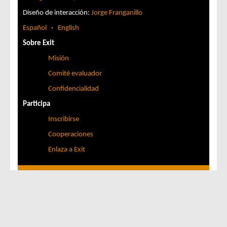
Diseño de interacción:
Jorge Franganillo
Español
·
English
Sobre Exit
Misión
Comité evaluador
Confidencialidad
Participa
Inscribirse
Cooperaciones
Enlaza a Exit