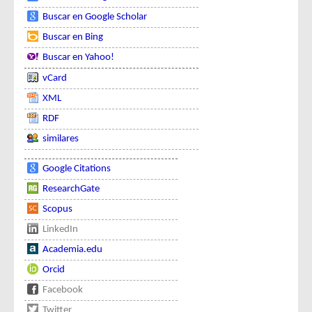
Buscar en Google Scholar
Buscar en Bing
Buscar en Yahoo!
vCard
XML
RDF
similares
Google Citations
ResearchGate
Scopus
LinkedIn
Academia.edu
Orcid
Facebook
Twitter