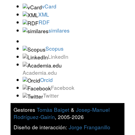
vCard
XML
RDF
similares
Scopus
LinkedIn
Academia.edu
Orcid
Facebook
Twitter
Gestores
Tomàs Baiget
&
Josep-Manuel
Rodríguez-Gairín
, 2005-2026
Diseño de interacción:
Jorge Franganillo