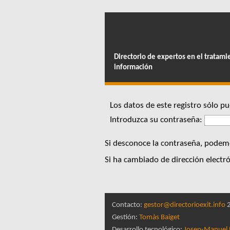
Directorio de expertos en el tratami
información
Los datos de este registro sólo 
Introduzca su contraseña:
Si desconoce la contraseña, podem
Si ha cambiado de dirección electró
Contacto:
gestor@directorioexit.info
2
Gestión:
Tomàs Baiget
Desarrollo tecnológico:
Josep-Manuel 