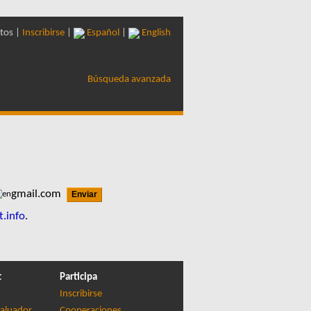
tos |
Inscribirse
|
Español
|
English
Búsqueda avanzada
gmail.com
t.info
.
t
Participa
Inscribirse
aluador
Cooperaciones