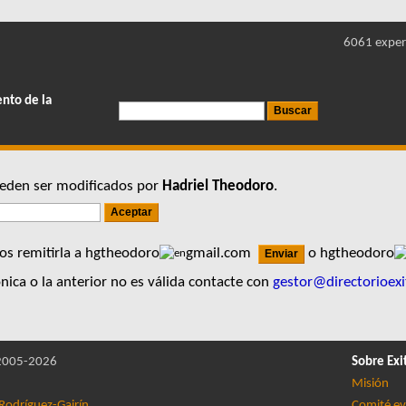
6061 exper
ento de la
pueden ser modificados por
Hadriel Theodoro
.
os remitirla a hgtheodoro
gmail.com
o hgtheodoro
nica o la anterior no es válida contacte con
gestor@directorioexi
005-2026
Sobre Exi
Misión
Rodríguez-Gairín
Comité ev