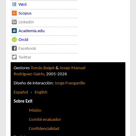
WoS
Scopus
LinkedIn
Academia.edu
Orcid
Facebook
Twitter
Gestores
Tomàs Baiget
&
Josep-Manuel
Rodríguez-Gairín
, 2005-2026
Diseño de interacción:
Jorge Franganillo
Español
·
English
Sobre Exit
Misión
Comité evaluador
Confidencialidad