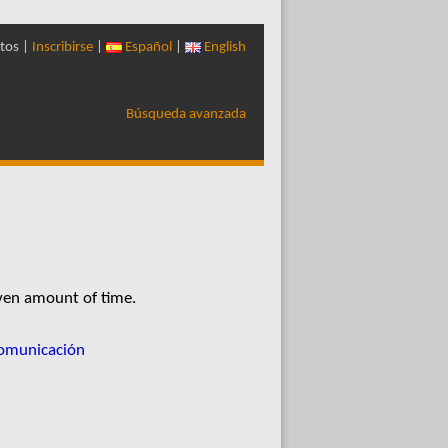
tos |
Inscribirse
|
Español
|
English
Búsqueda avanzada
iven amount of time.
Comunicación