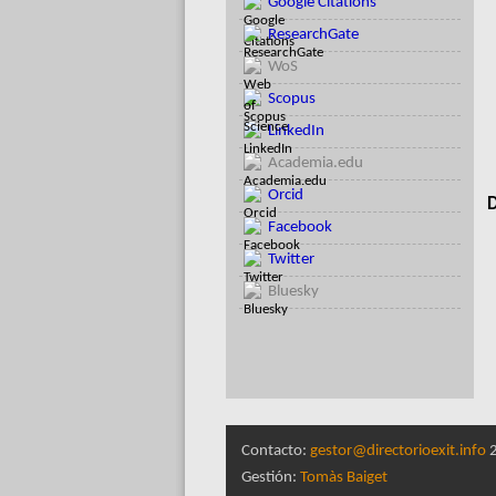
Google Citations
ResearchGate
WoS
Scopus
LinkedIn
Academia.edu
Orcid
D
Facebook
Twitter
Bluesky
Contacto:
gestor@directorioexit.info
2
Gestión:
Tomàs Baiget