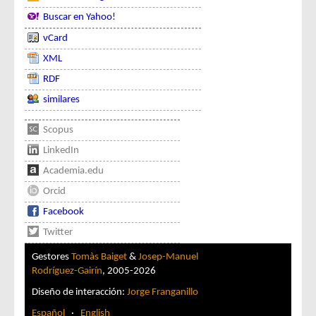
Buscar en Yahoo!
vCard
XML
RDF
similares
Scopus
LinkedIn
Academia.edu
Orcid
Facebook
Twitter
Gestores
Tomàs Baiget
&
Josep-Manuel
Rodríguez-Gairín
, 2005-2026
Diseño de interacción:
Jorge Franganillo
Español
·
English