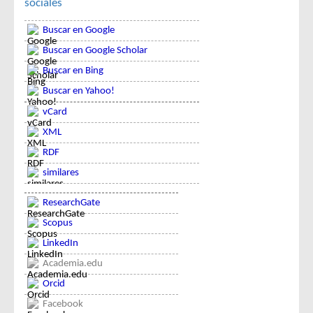
sociales
Buscar en Google
Buscar en Google Scholar
Buscar en Bing
Buscar en Yahoo!
vCard
XML
RDF
similares
ResearchGate
Scopus
LinkedIn
Academia.edu
Orcid
Facebook